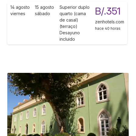
14 agosto
15 agosto
Superior duplo
B/.351
viernes
sábado
quarto (cama
de casal)
zenhotels.com
(terraço)
hace 40 horas
Desayuno
incluido