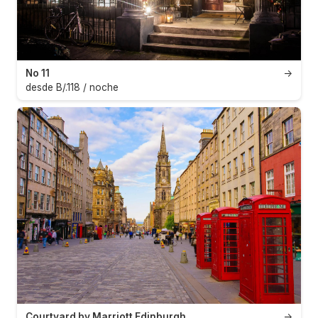
No 11
→
desde B/.118 / noche
Courtyard by Marriott Edinburgh
→