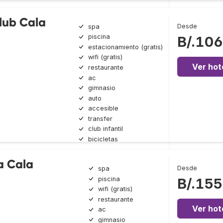
Club Cala
Desde
spa
piscina
B/.106
estacionamiento (gratis)
wifi (gratis)
Ver hot
restaurante
ac
gimnasio
auto
accesible
transfer
club infantil
bicicletas
La Cala
Desde
spa
piscina
B/.155
wifi (gratis)
restaurante
Ver hot
ac
gimnasio