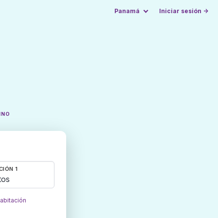
Panamá
Iniciar sesión →
INO
CIÓN 1
tos
habitación