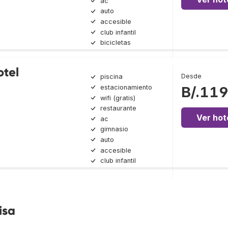
ac
auto
accesible
club infantil
bicicletas
otel
Desde
piscina
estacionamiento
B/.11
wifi (gratis)
restaurante
Ver hot
ac
gimnasio
auto
accesible
club infantil
isa