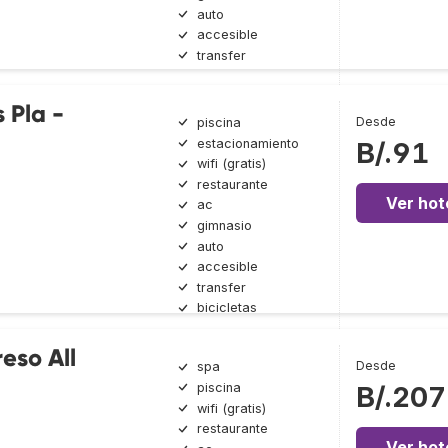
auto
accesible
transfer
s Pla -
Desde
piscina
estacionamiento
B/.91
wifi (gratis)
restaurante
Ver hot
ac
gimnasio
auto
accesible
transfer
bicicletas
reso All
Desde
spa
piscina
B/.207
wifi (gratis)
restaurante
Ver hot