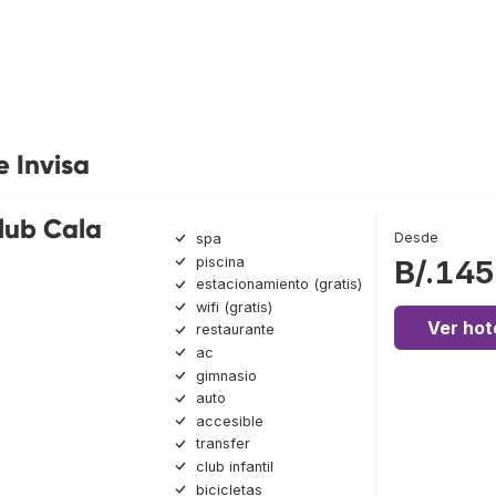
e Invisa
Club Cala
Desde
spa
piscina
B/.145
estacionamiento (gratis)
wifi (gratis)
Ver hot
restaurante
ac
gimnasio
auto
accesible
transfer
club infantil
bicicletas