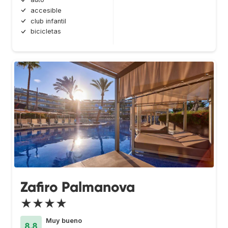
accesible
club infantil
bicicletas
Zafiro Palmanova
★★★★
Muy bueno
8.8