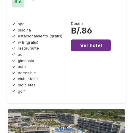
8.6
Desde
spa
B/.86
piscina
estacionamiento (gratis)
wifi (gratis)
Ver hotel
restaurante
ac
gimnasio
auto
accesible
club infantil
bicicletas
golf