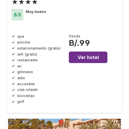
★★★★
Muy bueno
8.5
Desde
spa
B/.99
piscina
estacionamiento (gratis)
wifi (gratis)
Ver hotel
restaurante
ac
gimnasio
auto
accesible
club infantil
bicicletas
golf