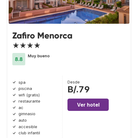
Zafiro Menorca
★★★★
Muy bueno
8.8
Desde
spa
B/.79
piscina
wifi (gratis)
restaurante
Ver hotel
ac
gimnasio
auto
accesible
club infantil