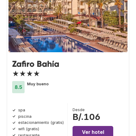
Zafiro Bahía
★★★★
Muy bueno
8.5
Desde
spa
B/.106
piscina
estacionamiento (gratis)
wifi (gratis)
Ver hotel
restaurante