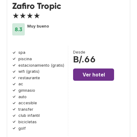
Zafiro Tropic
★★★★
Muy bueno
8.3
Desde
spa
B/.66
piscina
estacionamiento (gratis)
wifi (gratis)
Ver hotel
restaurante
ac
gimnasio
auto
accesible
transfer
club infantil
bicicletas
golf