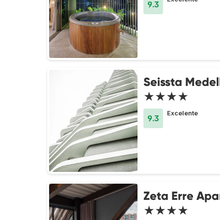
9.3
Seissta Medel
★★★★
Excelente
9.3
Zeta Erre Apa
★★★★