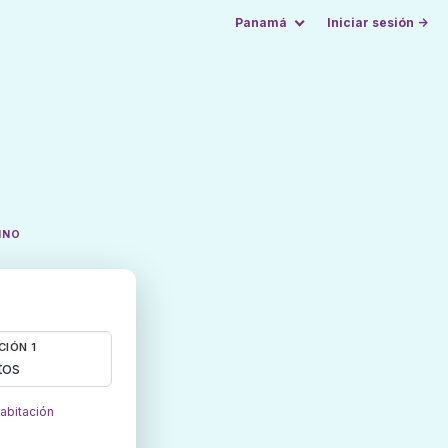
Panamá
Iniciar sesión →
INO
CIÓN 1
tos
habitación