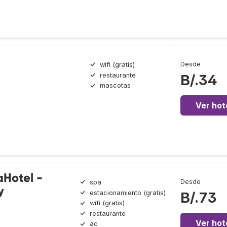
Desde
wifi (gratis)
restaurante
B/.34
mascotas
Ver hot
aHotel -
Desde
spa
y
estacionamiento (gratis)
B/.73
wifi (gratis)
restaurante
Ver hot
ac