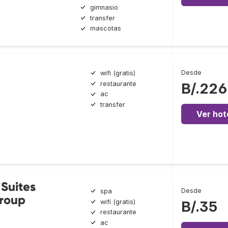
gimnasio
transfer
mascotas
Desde
wifi (gratis)
restaurante
B/.226
ac
transfer
Ver hot
 Suites
Desde
spa
roup
wifi (gratis)
B/.35
restaurante
ac