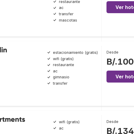
restaurante
Ver hot
ac
transfer
mascotas
lin
Desde
estacionamiento (gratis)
wifi (gratis)
B/.100
restaurante
ac
Ver hot
gimnasio
transfer
rtments
Desde
wifi (gratis)
ac
B/.134