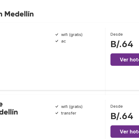
n Medellín
Desde
wifi (gratis)
ac
B/.64
Ver hot
e
Desde
wifi (gratis)
dellín
transfer
B/.64
Ver hot