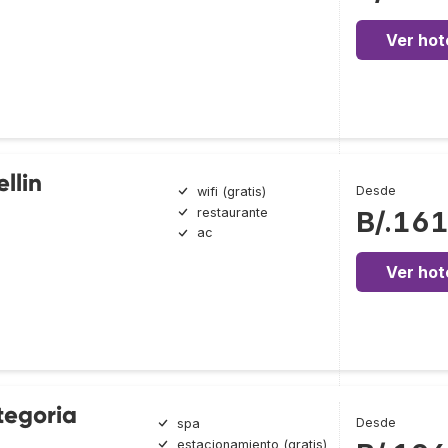
Ver hot
llin
Desde
wifi (gratis)
restaurante
B/.16
ac
Ver hot
tegoria
Desde
spa
estacionamiento (gratis)