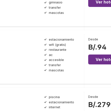
Ver hot
gimnasio
transfer
mascotas
Desde
estacionamiento
wifi (gratis)
B/.94
restaurante
ac
Ver hot
accesible
transfer
mascotas
Desde
piscina
estacionamiento
B/.279
internet