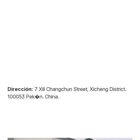
Dirección:
7 Xili Changchun Street, Xicheng District
.
100053
Pek�n
.
China
.