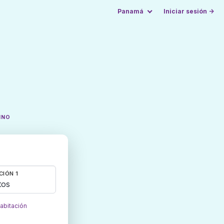
Panamá
Iniciar sesión →
INO
CIÓN 1
tos
habitación