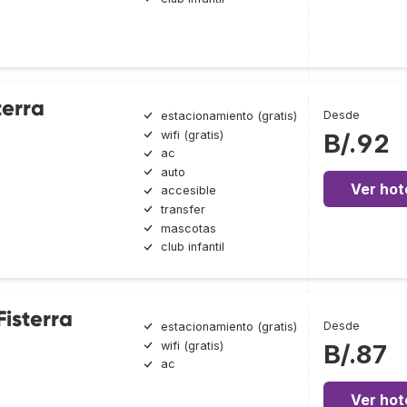
terra
Desde
estacionamiento (gratis)
wifi (gratis)
B/.92
ac
auto
Ver hot
accesible
transfer
mascotas
club infantil
isterra
Desde
estacionamiento (gratis)
wifi (gratis)
B/.87
ac
Ver hot