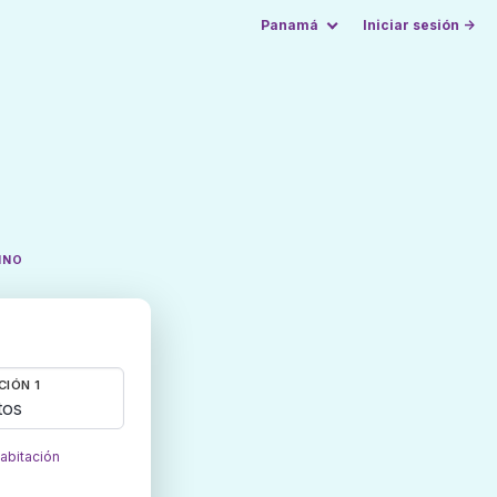
Panamá
Iniciar sesión →
INO
CIÓN 1
tos
habitación