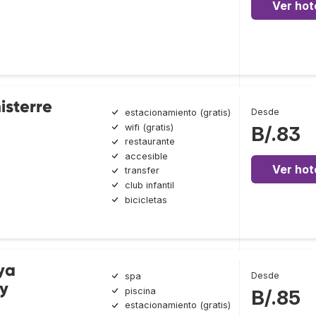
Ver hot
isterre
Desde
estacionamiento (gratis)
wifi (gratis)
B/.83
restaurante
accesible
Ver hot
transfer
club infantil
bicicletas
ya
Desde
spa
y
piscina
B/.85
estacionamiento (gratis)