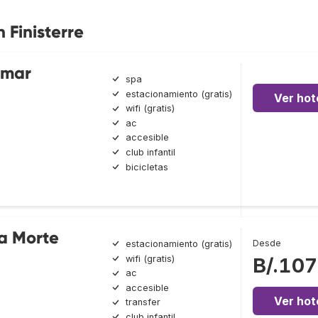
 Finisterre
 mar
spa
estacionamiento (gratis)
Ver hot
wifi (gratis)
ac
accesible
club infantil
bicicletas
a Morte
Desde
estacionamiento (gratis)
wifi (gratis)
B/.107
ac
accesible
Ver hot
transfer
club infantil