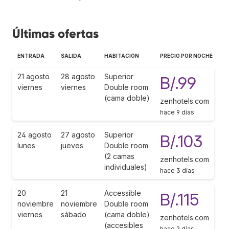
Últimas ofertas
ENTRADA
SALIDA
HABITACIÓN
PRECIO POR NOCHE
21 agosto
28 agosto
Superior
B/.99
viernes
viernes
Double room
(cama doble)
zenhotels.com
hace 9 días
24 agosto
27 agosto
Superior
B/.103
lunes
jueves
Double room
(2 camas
zenhotels.com
individuales)
hace 3 días
20
21
Accessible
B/.115
noviembre
noviembre
Double room
viernes
sábado
(cama doble)
zenhotels.com
(accesibles
hace 2 días