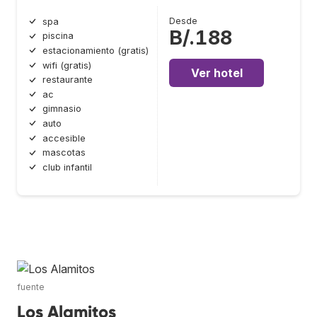
Desde
spa
B/.188
piscina
estacionamiento (gratis)
wifi (gratis)
Ver hotel
restaurante
ac
gimnasio
auto
accesible
mascotas
club infantil
fuente
Los Alamitos