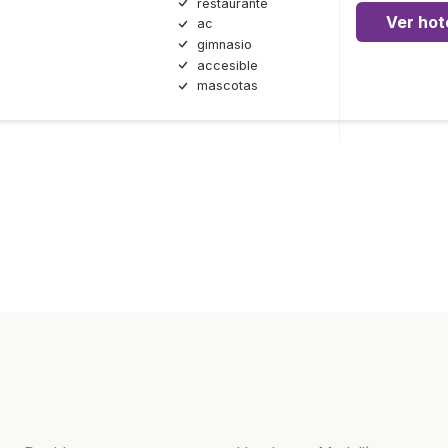
restaurante
Ver hot
ac
gimnasio
accesible
mascotas