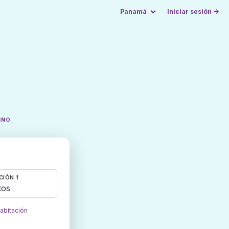
Panamá
Iniciar sesión →
INO
CIÓN 1
tos
habitación