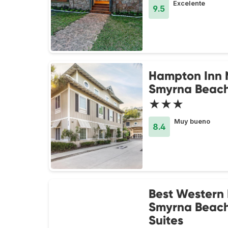
Excelente
9.5
Hampton Inn
Smyrna Beac
★★★
Muy bueno
8.4
Best Western
Smyrna Beach
Suites