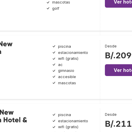
Ver hot
mascotas
golf
 New
Desde
piscina
h
estacionamiento
B/.209
wifi (gratis)
ac
Ver hot
gimnasio
accesible
mascotas
 New
Desde
piscina
 Hotel &
estacionamiento
B/.211
wifi (gratis)