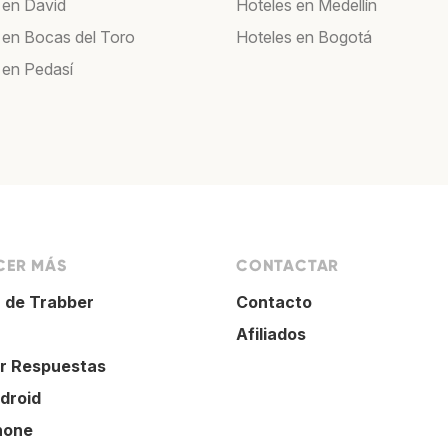
 en David
Hoteles en Medellín
 en Bocas del Toro
Hoteles en Bogotá
 en Pedasí
ER MÁS
CONTACTAR
 de Trabber
Contacto
Afiliados
r Respuestas
droid
hone