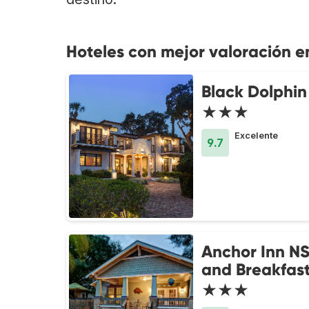
Hoteles con mejor valoración 
Black Dolphin
★★★
Excelente
9.7
Anchor Inn N
and Breakfas
★★★