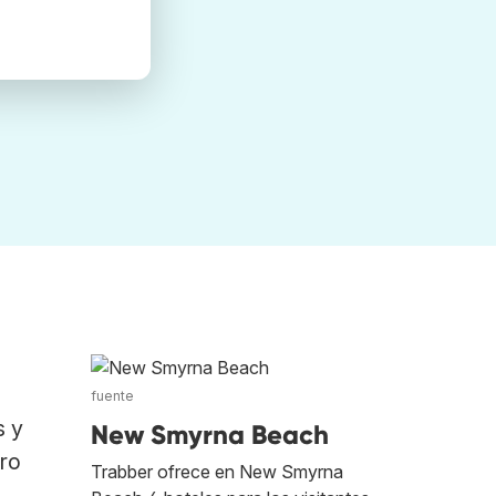
fuente
s y
New Smyrna Beach
tro
Trabber ofrece en New Smyrna