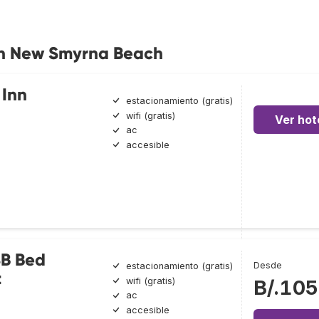
en New Smyrna Beach
 Inn
estacionamiento (gratis)
wifi (gratis)
Ver hot
ac
accesible
SB Bed
Desde
estacionamiento (gratis)
t
wifi (gratis)
B/.105
ac
accesible