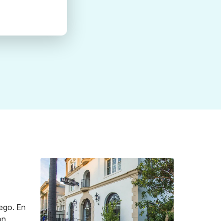
ego. En
ón