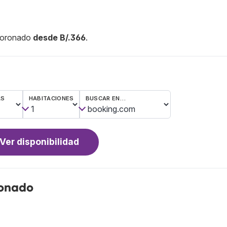
 Coronado
desde B/.366
.
AS
HABITACIONES
BUSCAR EN…
Ver disponibilidad
ronado