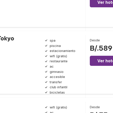
Ver hot
Tokyo
Desde
spa
piscina
B/.589
estacionamiento
wifi (gratis)
Ver hot
restaurante
ac
gimnasio
accesible
transfer
club infantil
bicicletas
Desde
wifi (gratis)
ac