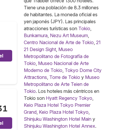
que Trabber ofrece 1300 hoteles.
Tiene una población de 8.3 millones
de habitantes. La moneda oficial es
yen japonés (JPY). Las principales
atracciones turísticas son
Tokio
,
Bunkamura
,
Nezu Art Museum
,
Centro Nacional de Arte de Tokio
,
21
21 Design Sight
,
Museo
el
Metropolitano de Fotografía de
Tokio
,
Museo Nacional de Arte
Moderno de Tokio
,
Tokyo Dome City
Attractions
,
Torre de Tokio
y
Museo
Metropolitano de Arte Teien de
Tokio
. Los hoteles más céntricos en
Tokio son
Hyatt Regency Tokyo
,
Keio Plaza Hotel Tokyo Premier
31
Grand
,
Keio Plaza Hotel Tokyo
,
Shinjuku Washington Hotel Main
y
el
Shinjuku Washington Hotel Annex
.