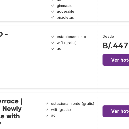
gimnasio
accesible
bicicletas
O -
Desde
estacionamiento
wifi (gratis)
B/.447
ac
Ver hot
rrace |
estacionamiento (gratis)
| Newly
wifi (gratis)
Ver hot
se with
ac
y