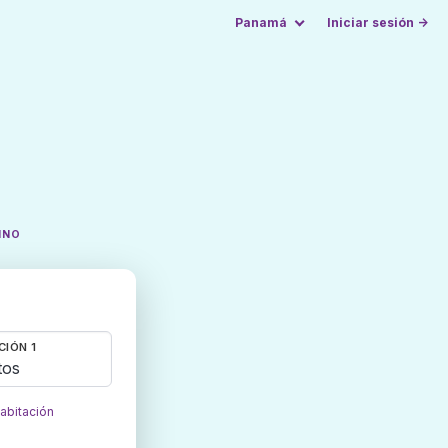
Panamá
Iniciar sesión →
INO
CIÓN 1
tos
habitación