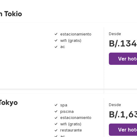
n Tokio
Desde
estacionamiento
wifi (gratis)
B/.134
ac
Ver hot
 Tokyo
Desde
spa
piscina
B/.1,6
estacionamiento
wifi (gratis)
Ver hot
restaurante
ac