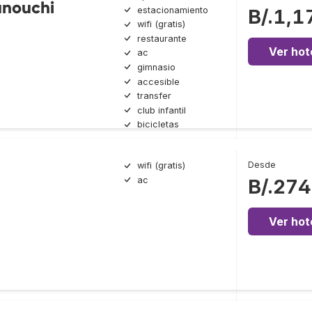
unouchi
estacionamiento
B/.1,1
wifi (gratis)
restaurante
Ver hot
ac
gimnasio
accesible
transfer
club infantil
bicicletas
Desde
wifi (gratis)
ac
B/.274
Ver hot