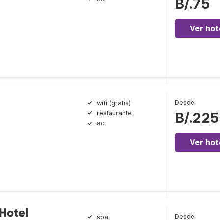
B/.75
Ver hot
Desde
wifi (gratis)
restaurante
B/.225
ac
Ver hot
Hotel
Desde
spa