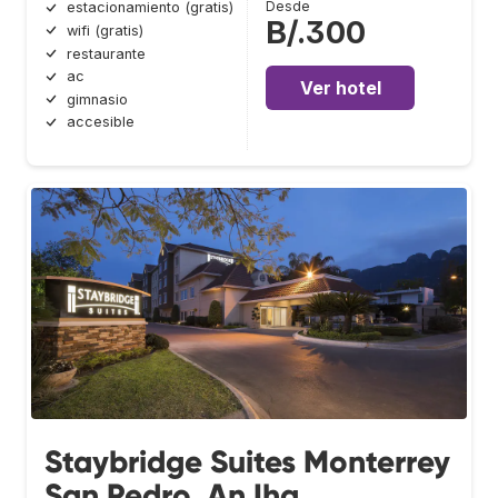
Desde
estacionamiento (gratis)
B/.300
wifi (gratis)
restaurante
ac
Ver hotel
gimnasio
accesible
Staybridge Suites Monterrey
San Pedro, An Ihg