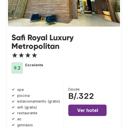
Safi Royal Luxury
Metropolitan
★★★★
Excelente
9.3
Desde
spa
B/.322
piscina
estacionamiento (gratis)
wifi (gratis)
Ver hotel
restaurante
ac
gimnasio