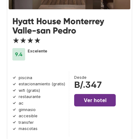
Hyatt House Monterrey
Valle-san Pedro
★★★★
Excelente
9.4
Desde
piscina
B/.347
estacionamiento (gratis)
wifi (gratis)
restaurante
Ver hotel
ac
gimnasio
accesible
transfer
mascotas