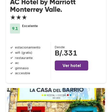
AC Hotel by Marriott
Monterrey Valle.
★★★
Excelente
9.1
Desde
estacionamiento
B/.331
wifi (gratis)
restaurante
ac
Ver hotel
gimnasio
accesible