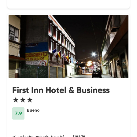
First Inn Hotel & Business
★★★
Bueno
7.9
Desde
estacionamiento (gratis)