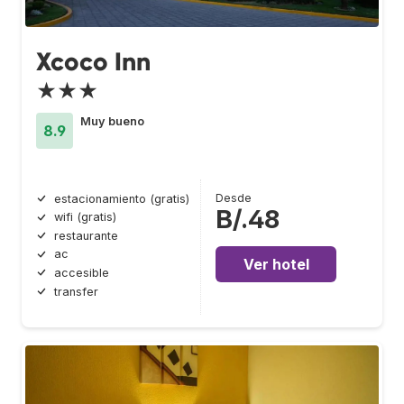
Xcoco Inn
★★★
Muy bueno
8.9
Desde
estacionamiento (gratis)
B/.48
wifi (gratis)
restaurante
ac
Ver hotel
accesible
transfer