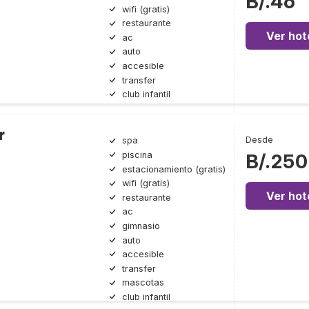
B/.46
wifi (gratis)
restaurante
Ver hot
ac
auto
accesible
transfer
club infantil
r
Desde
spa
piscina
B/.250
estacionamiento (gratis)
wifi (gratis)
Ver hot
restaurante
ac
gimnasio
auto
accesible
transfer
mascotas
club infantil