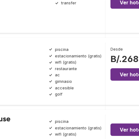
Ver hot
transfer
Desde
piscina
estacionamiento (gratis)
B/.268
wifi (gratis)
restaurante
Ver hot
ac
gimnasio
accesible
golf
use
piscina
estacionamiento (gratis)
Ver hot
wifi (gratis)