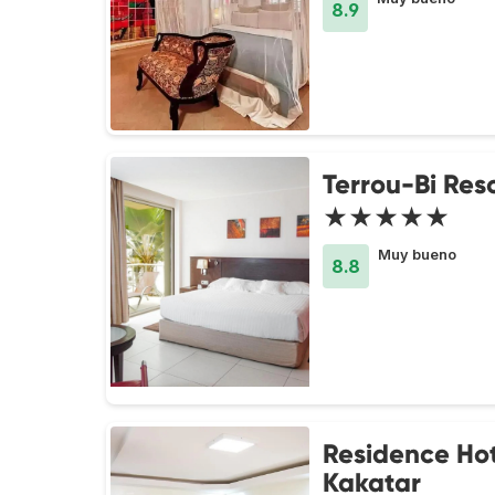
8.9
Terrou-Bi Res
★★★★★
Muy bueno
8.8
Residence Hot
Kakatar