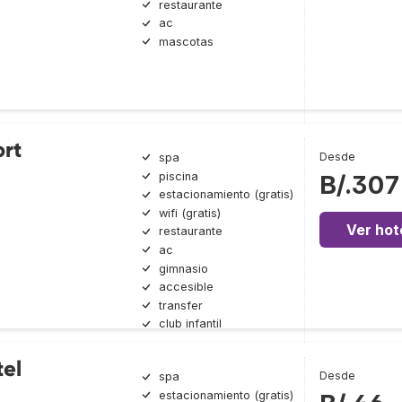
restaurante
ac
mascotas
ort
Desde
spa
piscina
B/.307
estacionamiento (gratis)
wifi (gratis)
Ver hot
restaurante
ac
gimnasio
accesible
transfer
club infantil
el
Desde
spa
estacionamiento (gratis)