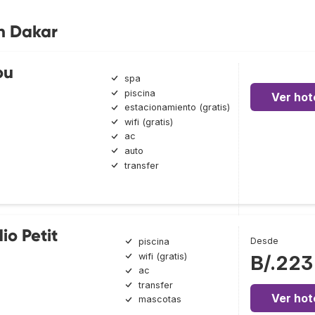
n Dakar
ou
spa
piscina
Ver hot
estacionamiento (gratis)
wifi (gratis)
ac
auto
transfer
io Petit
Desde
piscina
wifi (gratis)
B/.223
ac
transfer
Ver hot
mascotas