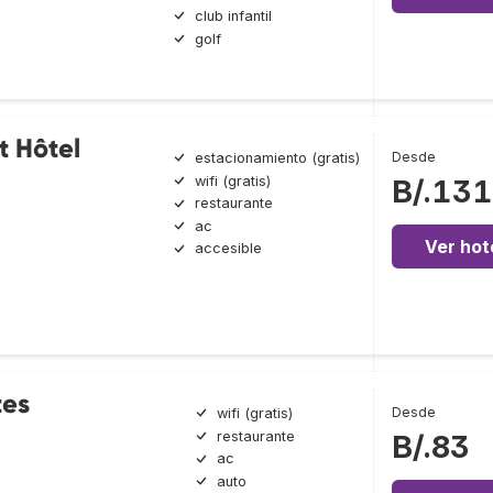
club infantil
golf
t Hôtel
Desde
estacionamiento (gratis)
wifi (gratis)
B/.131
restaurante
ac
Ver hot
accesible
tes
Desde
wifi (gratis)
restaurante
B/.83
ac
auto