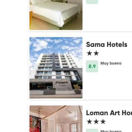
Sama Hotels
★★
Muy bueno
8.9
Loman Art Ho
★★★
Muy bueno