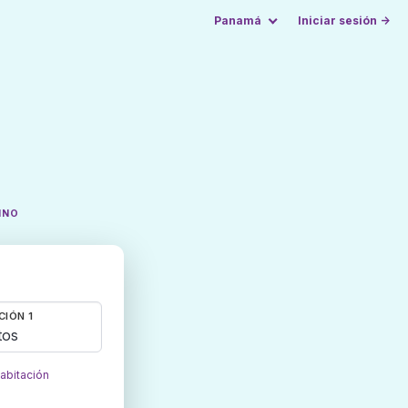
Panamá
Iniciar sesión →
INO
CIÓN 1
tos
habitación