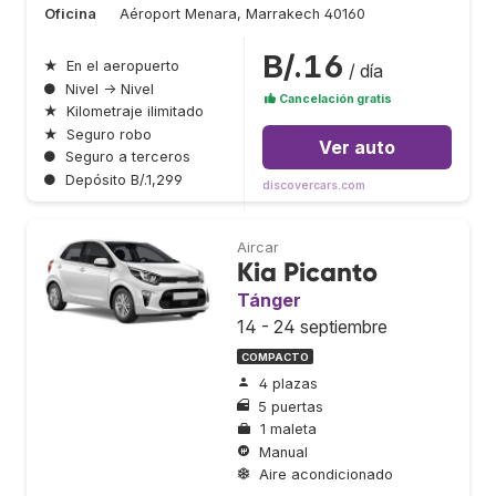
Oficina
Aéroport Menara, Marrakech 40160
B/.16
★
En el aeropuerto
/ día
●
Nivel → Nivel
Cancelación gratis
★
Kilometraje ilimitado
★
Seguro robo
Ver auto
●
Seguro a terceros
●
Depósito B/.1,299
discovercars.com
Aircar
Kia Picanto
Tánger
14 - 24 septiembre
COMPACTO
4 plazas
5 puertas
1 maleta
Manual
Aire acondicionado