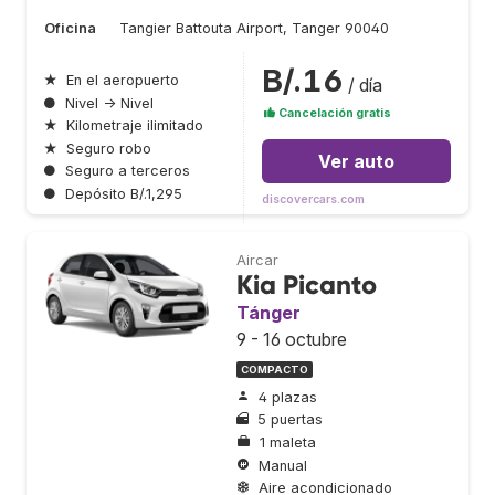
Oficina
Tangier Battouta Airport, Tanger 90040
B/.16
★
En el aeropuerto
/ día
●
Nivel → Nivel
Cancelación gratis
★
Kilometraje ilimitado
★
Seguro robo
Ver auto
●
Seguro a terceros
●
Depósito B/.1,295
discovercars.com
Aircar
Kia Picanto
Tánger
9 - 16 octubre
COMPACTO
4 plazas
5 puertas
1 maleta
Manual
Aire acondicionado