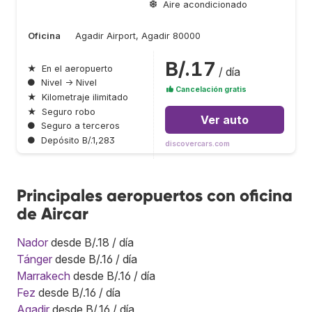
Aire acondicionado
Oficina
Agadir Airport, Agadir 80000
B/.17
★
En el aeropuerto
/ día
●
Nivel → Nivel
Cancelación gratis
★
Kilometraje ilimitado
★
Seguro robo
Ver auto
●
Seguro a terceros
●
Depósito B/.1,283
discovercars.com
Principales aeropuertos con oficina
de Aircar
Nador
desde B/.18 / día
Tánger
desde B/.16 / día
Marrakech
desde B/.16 / día
Fez
desde B/.16 / día
Agadir
desde B/.16 / día