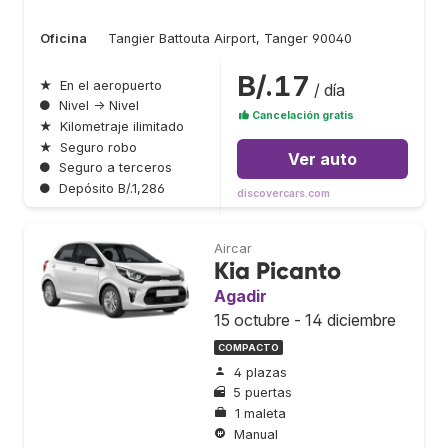
Oficina
Tangier Battouta Airport, Tanger 90040
B/.17
★
En el aeropuerto
/ día
●
Nivel → Nivel
Cancelación gratis
★
Kilometraje ilimitado
★
Seguro robo
Ver auto
●
Seguro a terceros
●
Depósito B/.1,286
discovercars.com
Aircar
Kia Picanto
Agadir
15 octubre - 14 diciembre
COMPACTO
4 plazas
5 puertas
1 maleta
Manual