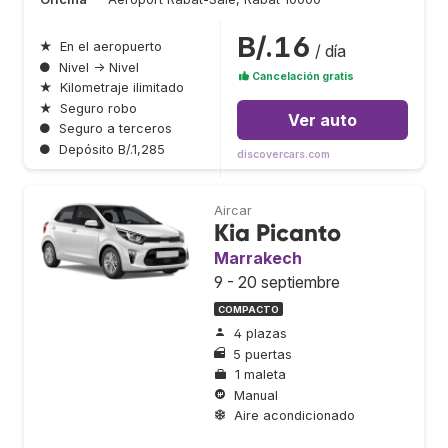
B/.16
★
En el aeropuerto
/ día
●
Nivel → Nivel
Cancelación gratis
★
Kilometraje ilimitado
★
Seguro robo
Ver auto
●
Seguro a terceros
●
Depósito B/.1,285
discovercars.com
Aircar
Kia Picanto
Marrakech
9 - 20 septiembre
COMPACTO
4 plazas
5 puertas
1 maleta
Manual
Aire acondicionado