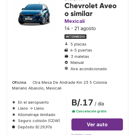
Chevrolet Aveo
o similar
Mexicali
14 - 21 agosto
INTERMEDIO
5 plazas
4-5 puertas
3 maletas
Manual
Aire acondicionado
Oficina
Ctra Mesa De Andrade Km 23 5 Colonia
Mariano Abasolo, Mexicali
B/.17
★
En el aeropuerto
/ día
★
Lleno → Lleno
Cancelación gratis
★
Kilometraje ilimitado
★
Seguro colisión (CDW)
Ver auto
●
Depósito B/.29,976
hoteles.com