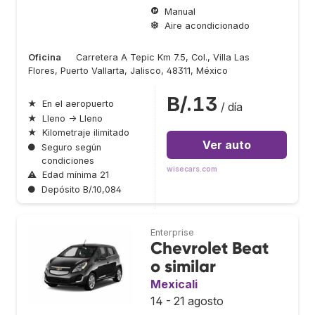
Manual
Aire acondicionado
Oficina
Carretera A Tepic Km 7.5, Col., Villa Las
Flores, Puerto Vallarta, Jalisco, 48311, México
B/.13
★
En el aeropuerto
/ día
★
Lleno → Lleno
★
Kilometraje ilimitado
Ver auto
●
Seguro según
condiciones
wisecars.com
⚠
Edad mínima 21
●
Depósito B/.10,084
Enterprise
Chevrolet Beat
o similar
Mexicali
14 - 21 agosto