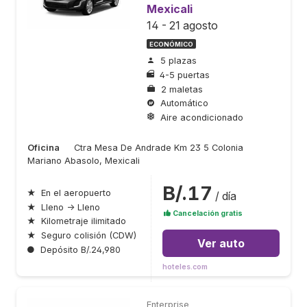
Mexicali
14 - 21 agosto
ECONÓMICO
5 plazas
4-5 puertas
2 maletas
Automático
Aire acondicionado
Oficina
Ctra Mesa De Andrade Km 23 5 Colonia
Mariano Abasolo, Mexicali
B/.17
★
En el aeropuerto
/ día
★
Lleno → Lleno
Cancelación gratis
★
Kilometraje ilimitado
★
Seguro colisión (CDW)
Ver auto
●
Depósito B/.24,980
hoteles.com
Enterprise