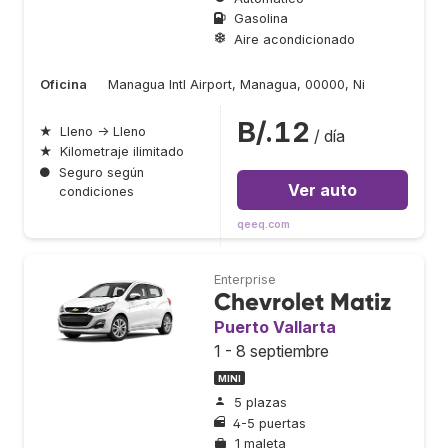
Gasolina
Aire acondicionado
Oficina
Managua Intl Airport, Managua, 00000, Ni
B/.12
★
Lleno → Lleno
/ día
★
Kilometraje ilimitado
●
Seguro según
Ver auto
condiciones
qeeq.com
Enterprise
Chevrolet Matiz
Puerto Vallarta
1 - 8 septiembre
MINI
5 plazas
4-5 puertas
1 maleta