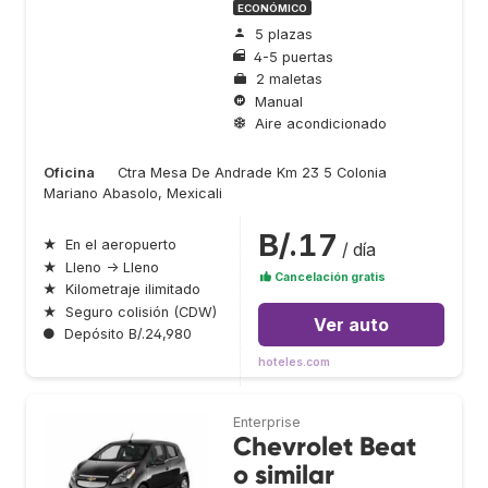
ECONÓMICO
5 plazas
4-5 puertas
2 maletas
Manual
Aire acondicionado
Oficina
Ctra Mesa De Andrade Km 23 5 Colonia
Mariano Abasolo, Mexicali
B/.17
★
En el aeropuerto
/ día
★
Lleno → Lleno
Cancelación gratis
★
Kilometraje ilimitado
★
Seguro colisión (CDW)
Ver auto
●
Depósito B/.24,980
hoteles.com
Enterprise
Chevrolet Beat
o similar