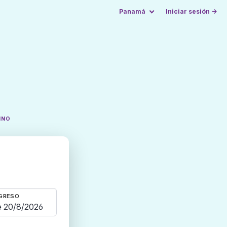
Panamá
Iniciar sesión →
INO
GRESO