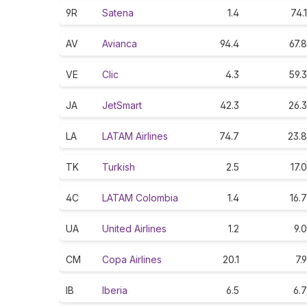
9R
Satena
1.4
74.1
AV
Avianca
94.4
67.8
VE
Clic
4.3
59.3
JA
JetSmart
42.3
26.3
LA
LATAM Airlines
74.7
23.8
TK
Turkish
2.5
17.0
4C
LATAM Colombia
1.4
16.7
UA
United Airlines
1.2
9.0
CM
Copa Airlines
20.1
7.9
IB
Iberia
6.5
6.7