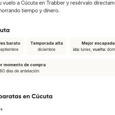
tu vuelo a Cúcuta en Trabber y resérvalo directa
ahorrando tiempo y dinero.
cuta
es barato
Temporada alta
Mejor escapada
septiembre
diciembre
ida
: lunes,
vuelta
: do
or momento de compra
80 días de antelación
 baratas en Cúcuta
TA