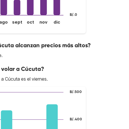
B/.0
ago
sept
oct
nov
dic
úcuta alcanzan precios más altos?
e.
 volar a Cúcuta?
 a Cúcuta es el viernes.
B/.500
B/.400