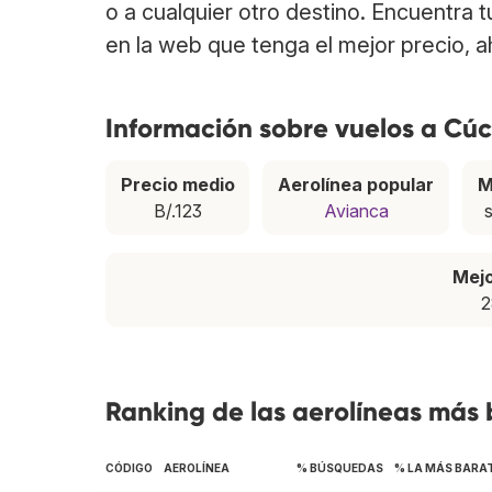
o a cualquier otro destino. Encuentra 
en la web que tenga el mejor precio, 
Información sobre vuelos a Cú
Precio medio
Aerolínea popular
M
B/.123
Avianca
Mej
2
Ranking de las aerolíneas más
CÓDIGO
AEROLÍNEA
% BÚSQUEDAS
% LA MÁS BARA