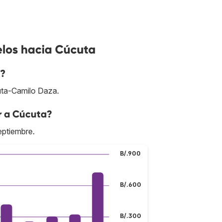
elos hacia Cúcuta
a?
cuta-Camilo Daza.
r a Cúcuta?
eptiembre.
B/.900
B/.600
B/.300