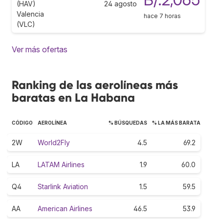
(HAV)
24 agosto
Valencia
hace 7 horas
(VLC)
Ver más ofertas
Ranking de las aerolíneas más
baratas en La Habana
CÓDIGO
AEROLÍNEA
% BÚSQUEDAS
% LA MÁS BARATA
2W
World2Fly
4.5
69.2
LA
LATAM Airlines
1.9
60.0
Q4
Starlink Aviation
1.5
59.5
AA
American Airlines
46.5
53.9