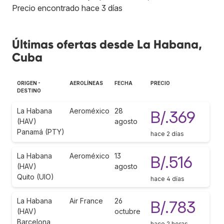
Precio encontrado hace 3 días
Últimas ofertas desde La Habana,
Cuba
ORIGEN -
AEROLÍNEAS
FECHA
PRECIO
DESTINO
La Habana
Aeroméxico
28
B/.369
(HAV)
agosto
Panamá (PTY)
hace 2 días
La Habana
Aeroméxico
13
B/.516
(HAV)
agosto
Quito (UIO)
hace 4 días
La Habana
Air France
26
B/.783
(HAV)
octubre
Barcelona
hace 2 horas