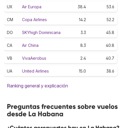
UX
Air Europa
38.4
53.6
CM
Copa Airlines
14.2
52.2
DO
SKYhigh Dominicana
3.3
45.8
CA
Air China
8.3
40.8
VB
VivaAerobus
2.4
40.7
UA
United Airlines
15.0
38.6
Ranking general y explicación
Preguntas frecuentes sobre vuelos
desde La Habana
¿Cuántos aeropuertos hay en La Habana?