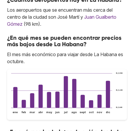
Los aeropuertos que se encuentran más cerca del
centro de la ciudad son José Martí y
Juan Gualberto
Gómez
(98 km).
¿En qué mes se pueden encontrar precios
más bajos desde La Habana?
El mes más económico para viajar desde La Habana es
octubre.
B/.1,800
B/.1,600
B/.1,400
ene
feb
mar
abr
may
jun
jul
ago
sept
oct
nov
dic