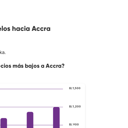
elos hacia Accra
ka.
cios más bajos a Accra?
B/.1,500
B/.1,200
B/.900