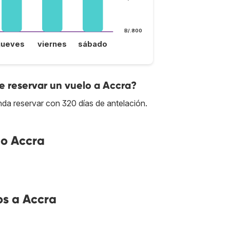
B/.800
jueves
viernes
sábado
 reservar un vuelo a Accra?
nda reservar con 320 días de antelación.
no Accra
os a Accra