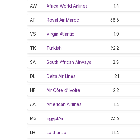
AW
Africa World Airlines
1.4
AT
Royal Air Maroc
68.6
VS
Virgin Atlantic
1.0
TK
Turkish
92.2
SA
South African Airways
2.8
DL
Delta Air Lines
2.1
HF
Air Côte d'Ivoire
2.2
AA
American Airlines
1.4
MS
EgyptAir
23.6
LH
Lufthansa
61.4