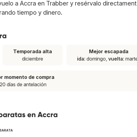
 vuelo a Accra en Trabber y resérvalo directamen
rrando tiempo y dinero.
ra
Temporada alta
Mejor escapada
diciembre
ida
: domingo,
vuelta
: mart
or momento de compra
20 días de antelación
 baratas en Accra
 BARATA