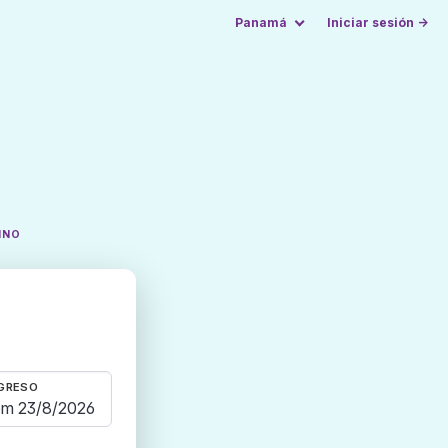
Panamá
Iniciar sesión →
INO
GRESO