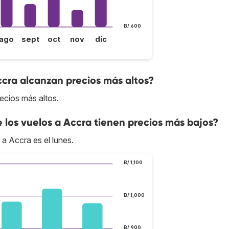
B/.600
ago
sept
oct
nov
dic
ccra alcanzan precios más altos?
ecios más altos.
e los vuelos a Accra tienen precios más bajos?
 a Accra es el lunes.
B/.1,100
B/.1,000
B/.900