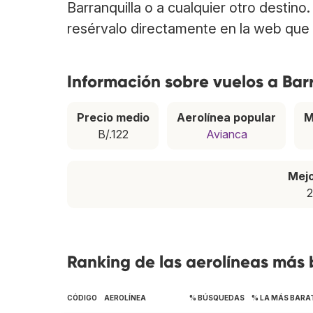
Barranquilla o a cualquier otro destino
resérvalo directamente en la web que 
Información sobre vuelos a Bar
Precio medio
Aerolínea popular
M
B/.122
Avianca
Mej
2
Ranking de las aerolíneas más 
CÓDIGO
AEROLÍNEA
% BÚSQUEDAS
% LA MÁS BARA