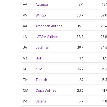
AV
Avianca
97.1
43.
P5
Wingo
30.7
39.
AA
American Airlines
16.0
29.
LA
LATAM Airlines
88.7
26.
JA
JetSmart
39.7
24.
G3
Gol
1.4
17.
KL
KLM
13.2
16.
TK
Turkish
2.9
13.
CM
Copa Airlines
23.6
11.
9R
Satena
3.7
11.