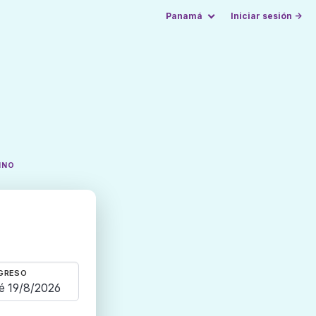
Panamá
Iniciar sesión →
INO
GRESO