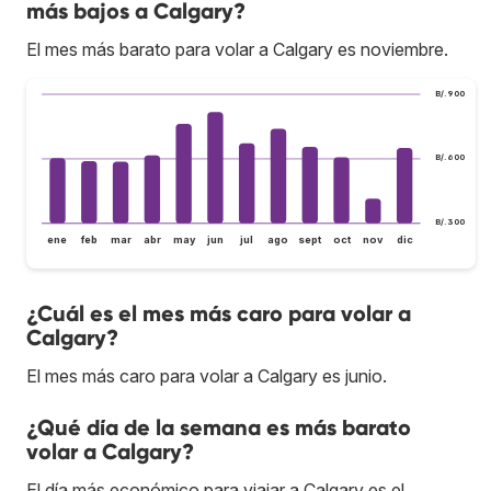
más bajos a Calgary?
El mes más barato para volar a Calgary es noviembre.
B/.900
B/.600
B/.300
ene
feb
mar
abr
may
jun
jul
ago
sept
oct
nov
dic
¿Cuál es el mes más caro para volar a
Calgary?
El mes más caro para volar a Calgary es junio.
¿Qué día de la semana es más barato
volar a Calgary?
El día más económico para viajar a Calgary es el