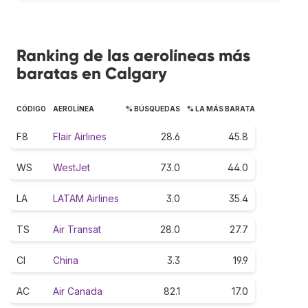
Ranking de las aerolíneas más
baratas en Calgary
CÓDIGO
AEROLÍNEA
% BÚSQUEDAS
% LA MÁS BARATA
F8
Flair Airlines
28.6
45.8
WS
WestJet
73.0
44.0
LA
LATAM Airlines
3.0
35.4
TS
Air Transat
28.0
27.7
CI
China
3.3
19.9
AC
Air Canada
82.1
17.0