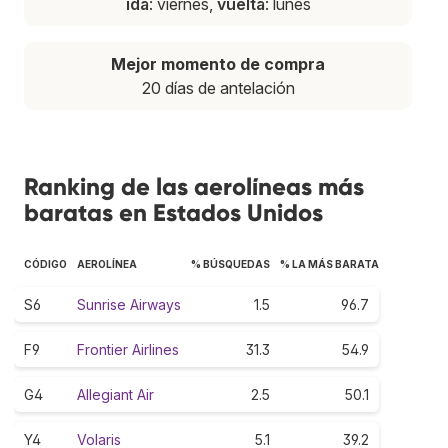
ida
: viernes,
vuelta
: lunes
Mejor momento de compra
20 días de antelación
Ranking de las aerolíneas más
baratas en Estados Unidos
CÓDIGO
AEROLÍNEA
% BÚSQUEDAS
% LA MÁS BARATA
S6
Sunrise Airways
1.5
96.7
F9
Frontier Airlines
31.3
54.9
G4
Allegiant Air
2.5
50.1
Y4
Volaris
5.1
39.2