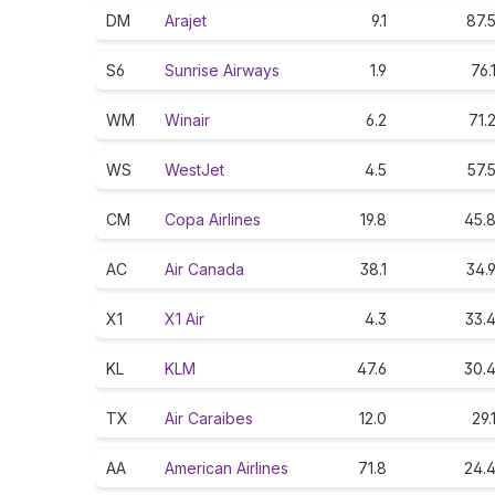
DM
Arajet
9.1
87.
S6
Sunrise Airways
1.9
76.
WM
Winair
6.2
71.
WS
WestJet
4.5
57.
CM
Copa Airlines
19.8
45.
AC
Air Canada
38.1
34.
X1
X1 Air
4.3
33.
KL
KLM
47.6
30.
TX
Air Caraibes
12.0
29.
AA
American Airlines
71.8
24.