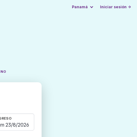
Panamá
Iniciar sesión →
INO
GRESO