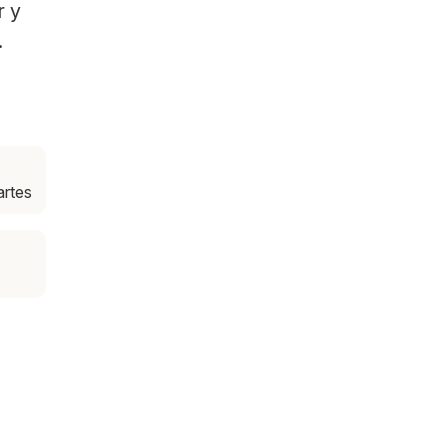
r y
.
a
artes