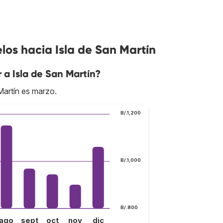
los hacia Isla de San Martín
 a Isla de San Martín?
Martín es marzo.
B/.1,200
B/.1,000
B/.800
ago
sept
oct
nov
dic