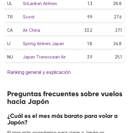
UL
SriLankan Airlines
1.3
28.8
TR
Scoot
9.9
27.6
CA
Air China
33.2
27.1
IJ
Spring Airlines Japan
1.8
26.8
NU
Japan Transocean Air
3.9
25.1
Ranking general y explicación
Preguntas frecuentes sobre vuelos
hacia Japón
¿Cuál es el mes más barato para volar a
Japón?
El mes más económico para viajar a Japón es