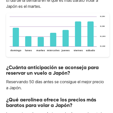
El día de la semana en el que es más barato volar a
Japón es el martes.
B/.1,150
B/.1,100
B/.1,050
B/.1,000
domingo
lunes
martes
miércoles
jueves
viernes
sábado
¿Cuánta anticipación se aconseja para
reservar un vuelo a Japón?
Reservando 50 días antes se consigue el mejor precio
a Japón.
¿Qué aerolínea ofrece los precios más
baratos para volar a Japón?