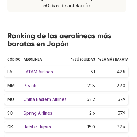
50 días de antelación
Ranking de las aerolíneas más
baratas en Japón
CÓDIGO
AEROLÍNEA
% BÚSQUEDAS
% LA MÁS BARATA
LA
LATAM Airlines
5.1
42.5
MM
Peach
21.8
39.0
MU
China Eastern Airlines
52.2
37.9
9C
Spring Airlines
2.6
37.9
GK
Jetstar Japan
15.0
37.4