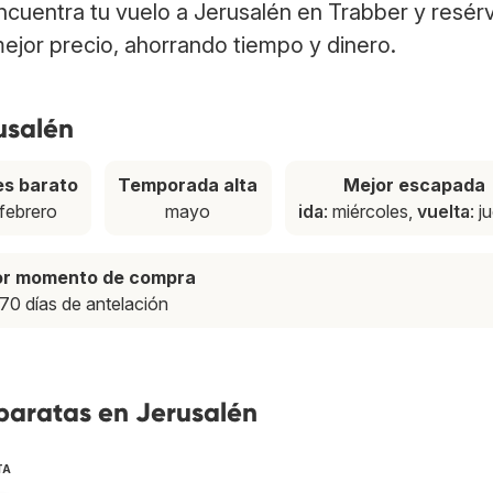
Encuentra tu vuelo a Jerusalén en Trabber y resér
ejor precio, ahorrando tiempo y dinero.
usalén
s barato
Temporada alta
Mejor escapada
febrero
mayo
ida
: miércoles,
vuelta
: j
or momento de compra
70 días de antelación
baratas en Jerusalén
TA