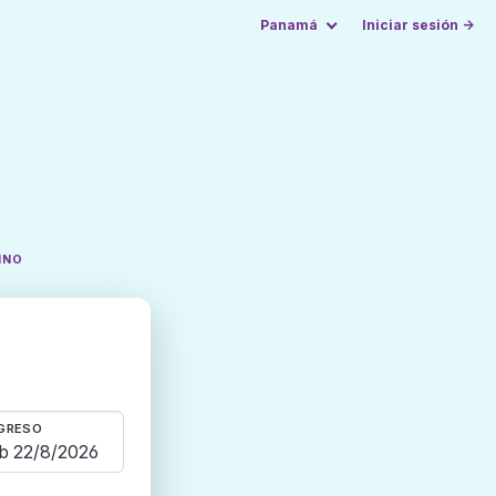
Panamá
Iniciar sesión →
INO
GRESO