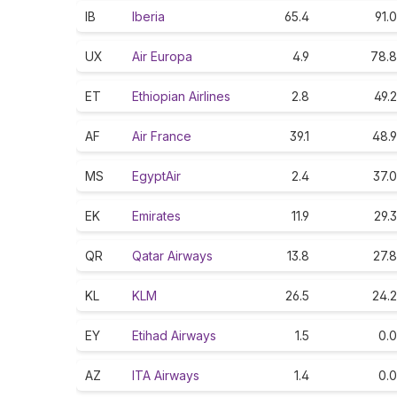
IB
Iberia
65.4
91.0
UX
Air Europa
4.9
78.8
ET
Ethiopian Airlines
2.8
49.2
AF
Air France
39.1
48.9
MS
EgyptAir
2.4
37.0
EK
Emirates
11.9
29.3
QR
Qatar Airways
13.8
27.8
KL
KLM
26.5
24.2
EY
Etihad Airways
1.5
0.0
AZ
ITA Airways
1.4
0.0