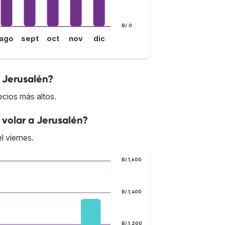
B/.0
ago
sept
oct
nov
dic
a Jerusalén?
ecios más altos.
volar a Jerusalén?
l viernes.
B/.1,600
B/.1,400
B/.1,200