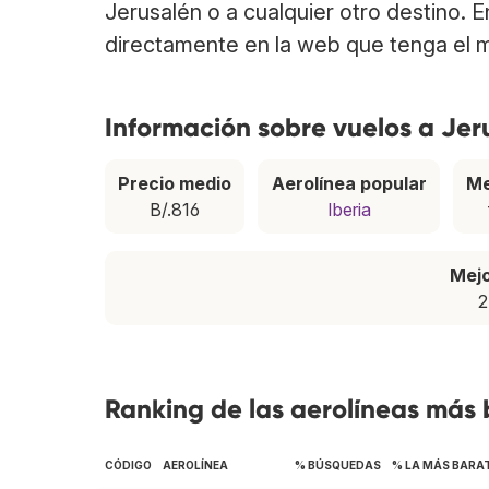
Jerusalén o a cualquier otro destino. 
directamente en la web que tenga el m
Información sobre vuelos a Jer
Precio medio
Aerolínea popular
Me
B/.816
Iberia
Mej
2
Ranking de las aerolíneas más 
CÓDIGO
AEROLÍNEA
% BÚSQUEDAS
% LA MÁS BARA