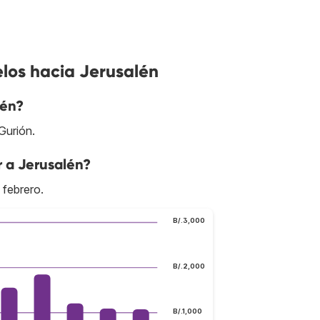
los hacia Jerusalén
lén?
Gurión.
r a Jerusalén?
 febrero.
B/.3,000
B/.2,000
B/.1,000