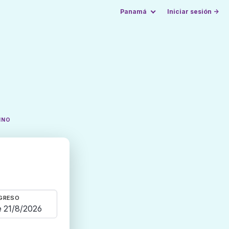
Panamá
Iniciar sesión →
INO
GRESO