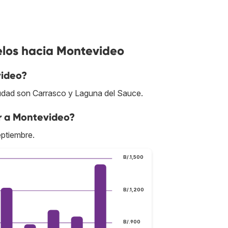
elos hacia Montevideo
video?
iudad son Carrasco y Laguna del Sauce.
ar a Montevideo?
eptiembre.
B/.1,500
B/.1,200
B/.900