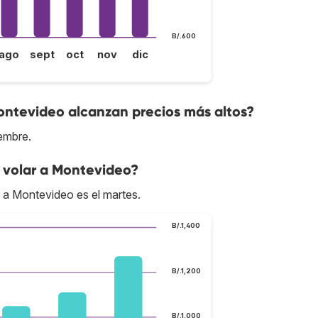
B/.600
ago
sept
oct
nov
dic
ontevideo alcanzan precios más altos?
embre.
 volar a Montevideo?
r a Montevideo es el martes.
B/.1,400
B/.1,200
B/.1,000