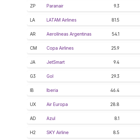
ZP
Paranair
9.3
LA
LATAM Airlines
81.5
AR
Aerolíneas Argentinas
54.1
CM
Copa Airlines
25.9
JA
JetSmart
9.4
G3
Gol
29.3
IB
Iberia
46.4
UX
Air Europa
28.8
AD
Azul
8.1
H2
SKY Airline
8.5