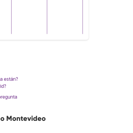
a están?
id?
pregunta
no Montevideo