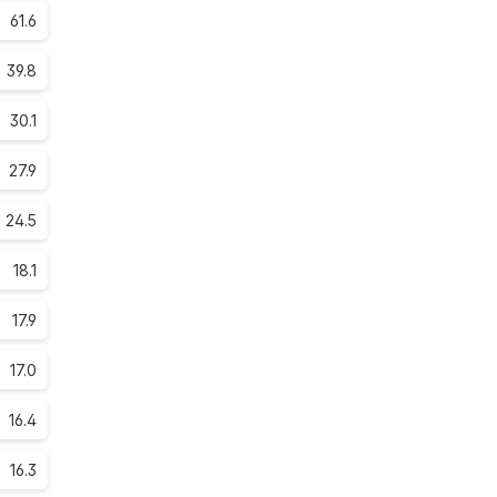
61.6
39.8
30.1
27.9
24.5
18.1
17.9
17.0
16.4
16.3