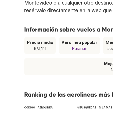
Montevideo o a cualquier otro destino
resérvalo directamente en la web que 
Información sobre vuelos a Mo
Precio medio
Aerolínea popular
Mes
B/.1,111
Paranair
se
Mej
1
Ranking de las aerolíneas más
CÓDIGO
AEROLÍNEA
% BÚSQUEDAS
% LA MÁS