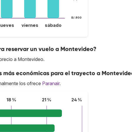
B/.800
jueves
viernes
sábado
ra reservar un vuelo a Montevideo?
 precio a Montevideo.
as más económicas para el trayecto a Montevide
almente los ofrece
Paranair
.
18 %
21 %
24 %