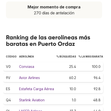
Mejor momento de compra
270 días de antelación
Ranking de las aerolíneas más
baratas en Puerto Ordaz
CÓDIGO
AEROLÍNEA
% BÚSQUEDAS
% LA MÁS BARATA
V0
Conviasa
25.4
100.0
9V
Avior Airlines
60.2
96.4
ES
Estafeta Carga Aérea
10.0
92.8
Q4
Starlink Aviation
1.0
48.8