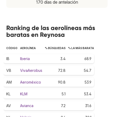
170 días de antelación
Ranking de las aerolíneas más
baratas en Reynosa
CÓDIGO
AEROLÍNEA
% BÚSQUEDAS
% LA MÁS BARATA
IB
Iberia
3.4
68.9
VB
VivaAerobus
72.8
54.7
AM
Aeroméxico
90.8
53.9
KL
KLM
5.1
53.4
AV
Avianca
7.2
31.6