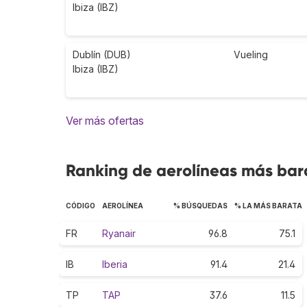
Ibiza (IBZ)
Dublín (DUB)
Vueling
Ibiza (IBZ)
Ver más ofertas
Ranking de aerolíneas más barat
CÓDIGO
AEROLÍNEA
% BÚSQUEDAS
% LA MÁS BARATA
FR
Ryanair
96.8
75.1
IB
Iberia
91.4
21.4
TP
TAP
37.6
11.5