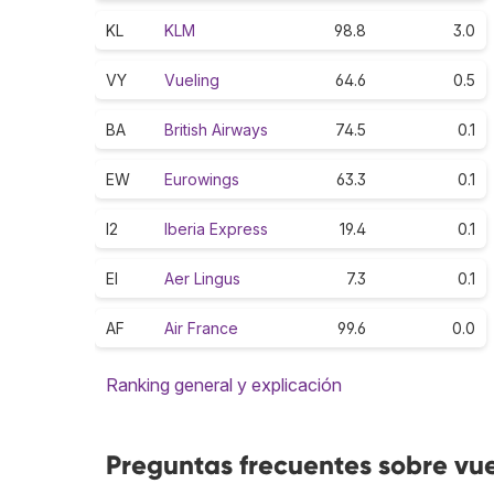
KL
KLM
98.8
3.0
VY
Vueling
64.6
0.5
BA
British Airways
74.5
0.1
EW
Eurowings
63.3
0.1
I2
Iberia Express
19.4
0.1
EI
Aer Lingus
7.3
0.1
AF
Air France
99.6
0.0
Ranking general y explicación
Preguntas frecuentes sobre vuel