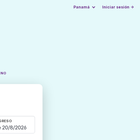
Panamá
Iniciar sesión →
INO
GRESO