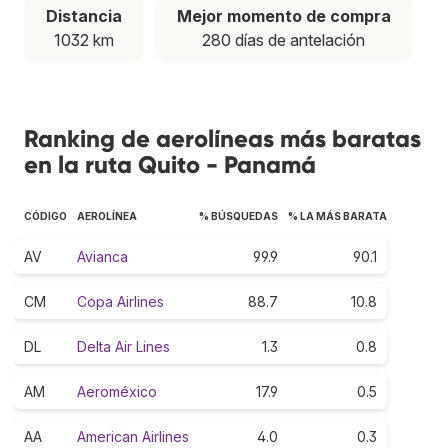
Distancia
Mejor momento de compra
1032 km
280 días de antelación
Ranking de aerolíneas más baratas
en la ruta Quito - Panamá
CÓDIGO
AEROLÍNEA
% BÚSQUEDAS
% LA MÁS BARATA
AV
Avianca
99.9
90.1
CM
Copa Airlines
88.7
10.8
DL
Delta Air Lines
1.3
0.8
AM
Aeroméxico
17.9
0.5
AA
American Airlines
4.0
0.3