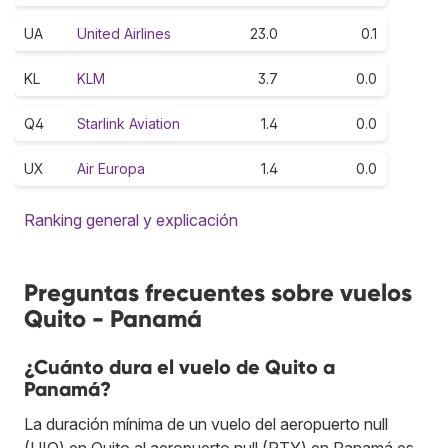
UA
United Airlines
23.0
0.1
KL
KLM
3.7
0.0
Q4
Starlink Aviation
1.4
0.0
UX
Air Europa
1.4
0.0
Ranking general y explicación
Preguntas frecuentes sobre vuelos
Quito - Panamá
¿Cuánto dura el vuelo de Quito a
Panamá?
La duración mínima de un vuelo del aeropuerto null
(UIO) en Quito al aeropuerto null (PTY) en Panamá es