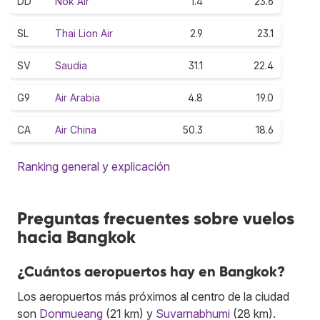
DD
Nok Air
1.4
23.6
SL
Thai Lion Air
2.9
23.1
SV
Saudia
31.1
22.4
G9
Air Arabia
4.8
19.0
CA
Air China
50.3
18.6
Ranking general y explicación
Preguntas frecuentes sobre vuelos
hacia Bangkok
¿Cuántos aeropuertos hay en Bangkok?
Los aeropuertos más próximos al centro de la ciudad
son
Donmueang
(21 km) y
Suvarnabhumi
(28 km).