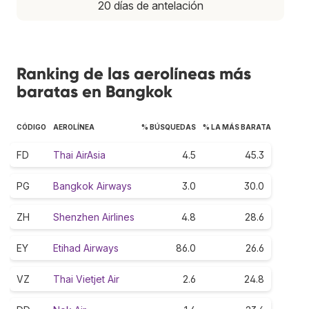
20 días de antelación
Ranking de las aerolíneas más
baratas en Bangkok
CÓDIGO
AEROLÍNEA
% BÚSQUEDAS
% LA MÁS BARATA
FD
Thai AirAsia
4.5
45.3
PG
Bangkok Airways
3.0
30.0
ZH
Shenzhen Airlines
4.8
28.6
EY
Etihad Airways
86.0
26.6
VZ
Thai Vietjet Air
2.6
24.8