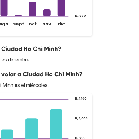
B/.800
ago
sept
oct
nov
dic
a Ciudad Ho Chi Minh?
 es diciembre.
 volar a Ciudad Ho Chi Minh?
 Minh es el miércoles.
B/.1,100
B/.1,000
B/.900