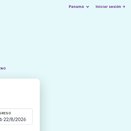
Panamá
Iniciar sesión →
INO
GRESO