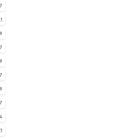
7
.1
.9
7
.9
7
.9
7
.4
.1