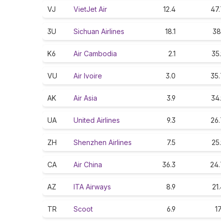
VJ
VietJet Air
12.4
47.
3U
Sichuan Airlines
18.1
38
K6
Air Cambodia
2.1
35
VU
Air Ivoire
3.0
35.
AK
Air Asia
3.9
34
UA
United Airlines
9.3
26.
ZH
Shenzhen Airlines
7.5
25
CA
Air China
36.3
24.
AZ
ITA Airways
8.9
21
TR
Scoot
6.9
17