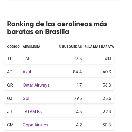
Ranking de las aerolíneas más
baratas en Brasilia
CÓDIGO
AEROLÍNEA
% BÚSQUEDAS
% LA MÁS BARATA
TP
TAP
13.3
41.1
AD
Azul
84.4
40.3
QR
Qatar Airways
1.7
36.8
G3
Gol
79.5
35.6
JJ
LATAM Brasil
4.5
32.3
CM
Copa Airlines
4.2
30.8