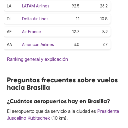
LA
LATAM Airlines
92.5
26.2
DL
Delta Air Lines
1.1
10.8
AF
Air France
12.7
8.9
AA
American Airlines
3.0
7.7
Ranking general y explicación
Preguntas frecuentes sobre vuelos
hacia Brasilia
¿Cuántos aeropuertos hay en Brasilia?
El aeropuerto que da servicio a la ciudad es
Presidente
Juscelino Kubitschek
(10 km).