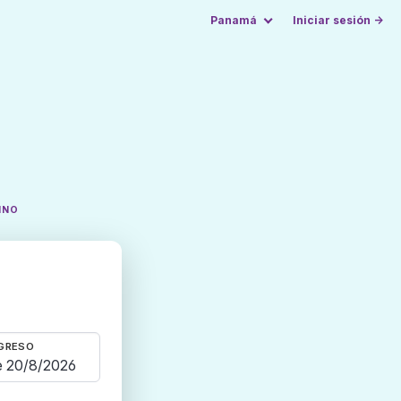
Panamá
Iniciar sesión →
INO
GRESO