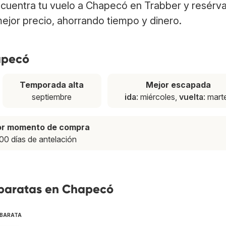
ncuentra tu vuelo a Chapecó en Trabber y resérva
ejor precio, ahorrando tiempo y dinero.
apecó
Temporada alta
Mejor escapada
septiembre
ida
: miércoles,
vuelta
: mart
or momento de compra
00 días de antelación
 baratas en Chapecó
 BARATA