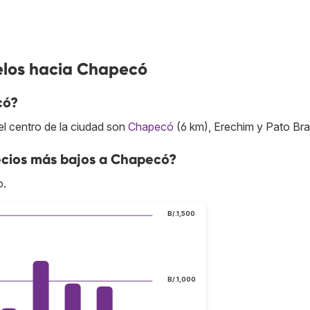
elos hacia Chapecó
có?
l centro de la ciudad son
Chapecó
(6 km), Erechim y Pato Br
ecios más bajos a Chapecó?
o.
B/.1,500
B/.1,000