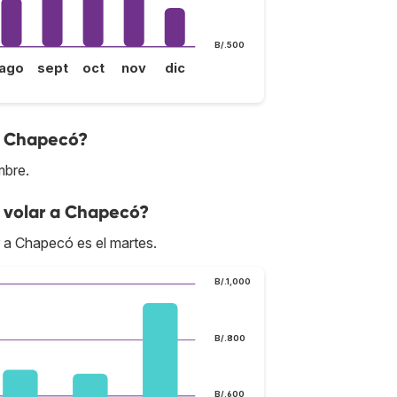
B/.500
ago
sept
oct
nov
dic
 a Chapecó?
mbre.
 volar a Chapecó?
r a Chapecó es el martes.
B/.1,000
B/.800
B/.600