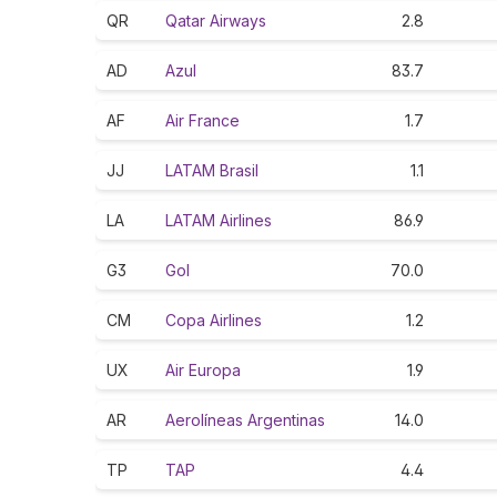
QR
Qatar Airways
2.8
AD
Azul
83.7
AF
Air France
1.7
JJ
LATAM Brasil
1.1
LA
LATAM Airlines
86.9
G3
Gol
70.0
CM
Copa Airlines
1.2
UX
Air Europa
1.9
AR
Aerolíneas Argentinas
14.0
TP
TAP
4.4