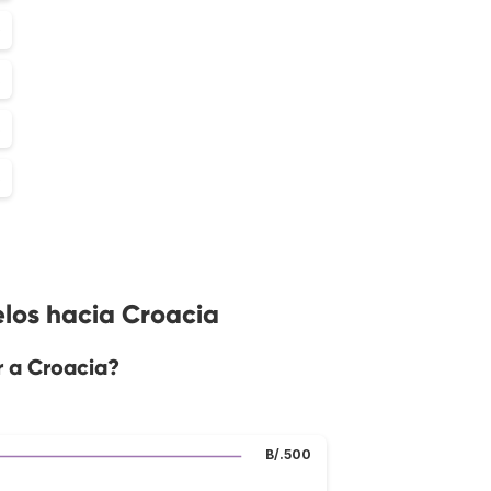
0
8
5
6
elos hacia Croacia
r a Croacia?
B/.500