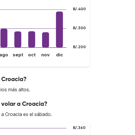
B/.400
B/.300
B/.200
ago
sept
oct
nov
dic
a Croacia?
ios más altos.
 volar a Croacia?
 a Croacia es el sábado.
B/.360