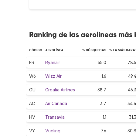
Ranking de las aerolíneas más
CÓDIGO
AEROLÍNEA
% BÚSQUEDAS
% LA MÁS BARA
FR
Ryanair
55.0
78.
W6
Wizz Air
1.6
49.
OU
Croatia Airlines
38.7
46.
AC
Air Canada
3.7
34.
HV
Transavia
1.1
31.
VY
Vueling
7.6
30.