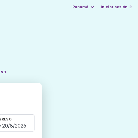
Panamá
Iniciar sesión →
INO
GRESO