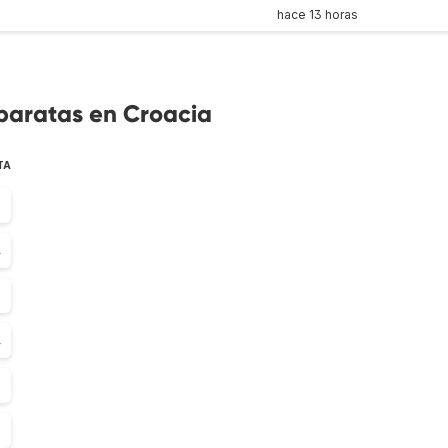
hace 13 horas
 baratas en Croacia
TA
5
4
3
4
3
8