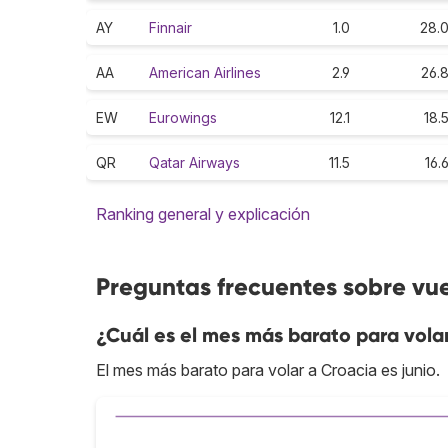
AY
Finnair
1.0
28.
AA
American Airlines
2.9
26.
EW
Eurowings
12.1
18.
QR
Qatar Airways
11.5
16.
Ranking general y explicación
Preguntas frecuentes sobre vu
¿Cuál es el mes más barato para vola
El mes más barato para volar a Croacia es junio.