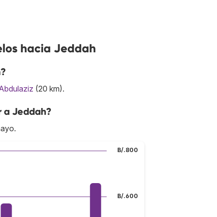
elos hacia Jeddah
h?
Abdulaziz
(20 km).
r a Jeddah?
mayo.
B/.800
B/.600