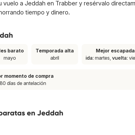
 tu vuelo a Jeddah en Trabber y resérvalo directa
ahorrando tiempo y dinero.
ddah
es barato
Temporada alta
Mejor escapada
mayo
abril
ida
: martes,
vuelta
: vi
or momento de compra
80 días de antelación
 baratas en Jeddah