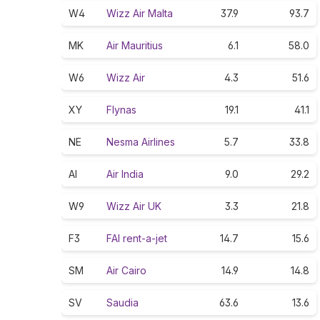
W4
Wizz Air Malta
37.9
93.7
MK
Air Mauritius
6.1
58.0
W6
Wizz Air
4.3
51.6
XY
Flynas
19.1
41.1
NE
Nesma Airlines
5.7
33.8
AI
Air India
9.0
29.2
W9
Wizz Air UK
3.3
21.8
F3
FAI rent-a-jet
14.7
15.6
SM
Air Cairo
14.9
14.8
SV
Saudia
63.6
13.6