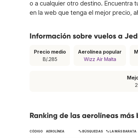
o a cualquier otro destino. Encuentra
en la web que tenga el mejor precio, 
Información sobre vuelos a Je
Precio medio
Aerolínea popular
M
B/.285
Wizz Air Malta
Mej
2
Ranking de las aerolíneas más
CÓDIGO
AEROLÍNEA
% BÚSQUEDAS
% LA MÁS BARATA