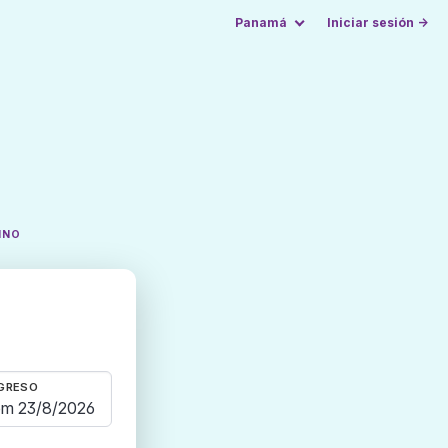
Panamá
Iniciar sesión →
INO
GRESO