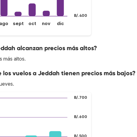
B/.400
ago
sept
oct
nov
dic
eddah alcanzan precios más altos?
s más altos.
e los vuelos a Jeddah tienen precios más bajos?
jueves.
B/.700
B/.600
B/.500