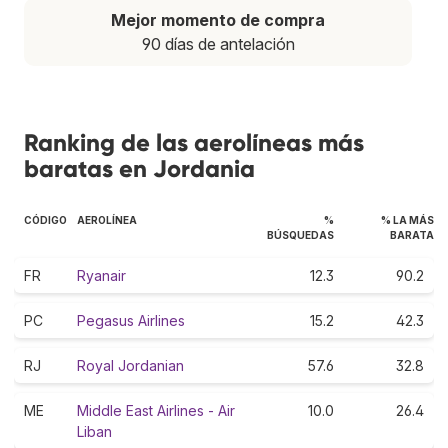
Mejor momento de compra
90 días de antelación
Ranking de las aerolíneas más
baratas en Jordania
CÓDIGO
AEROLÍNEA
%
% LA MÁS
BÚSQUEDAS
BARATA
FR
Ryanair
12.3
90.2
PC
Pegasus Airlines
15.2
42.3
RJ
Royal Jordanian
57.6
32.8
ME
Middle East Airlines - Air
10.0
26.4
Liban