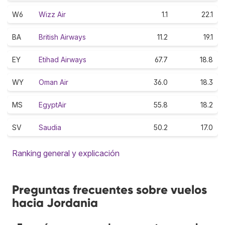
W6
Wizz Air
1.1
22.1
BA
British Airways
11.2
19.1
EY
Etihad Airways
67.7
18.8
WY
Oman Air
36.0
18.3
MS
EgyptAir
55.8
18.2
SV
Saudia
50.2
17.0
Ranking general y explicación
Preguntas frecuentes sobre vuelos
hacia Jordania