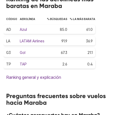
baratas en Maraba
CÓDIGO
AEROLÍNEA
% BÚSQUEDAS
% LA MÁS BARATA
AD
Azul
85.0
61.0
LA
LATAM Airlines
91.9
36.9
G3
Gol
67.3
21.1
TP
TAP
2.6
0.4
Ranking general y explicación
Preguntas frecuentes sobre vuelos
hacia Maraba
¿Cuántos aeropuertos hay en Maraba?