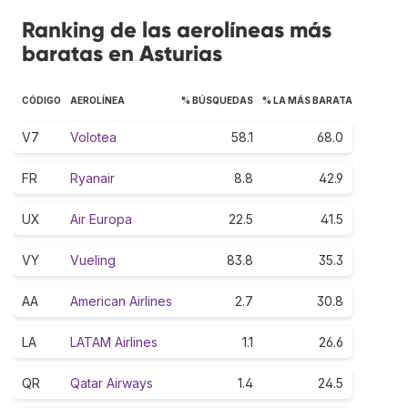
Ranking de las aerolíneas más
baratas en Asturias
CÓDIGO
AEROLÍNEA
% BÚSQUEDAS
% LA MÁS BARATA
V7
Volotea
58.1
68.0
FR
Ryanair
8.8
42.9
UX
Air Europa
22.5
41.5
VY
Vueling
83.8
35.3
AA
American Airlines
2.7
30.8
LA
LATAM Airlines
1.1
26.6
QR
Qatar Airways
1.4
24.5