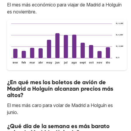
El mes más económico para viajar de Madrid a Holguín
es noviembre.
B/.6,000
B/.4,000
B/.2,000
B/.0
ene
feb
mar
abr
may
jun
jul
ago
sept
oct
nov
dic
¿En qué mes los boletos de avión de
Madrid a Holguín alcanzan precios más
altos?
El mes más caro para volar de Madrid a Holguín es
junio.
¿Qué día de la semana es más barato