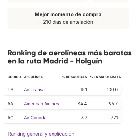
Mejor momento de compra
210 días de antelación
Ranking de aerolíneas más baratas
en la ruta Madrid - Holguín
CÓDIGO
AEROLÍNEA
% BÚSQUEDAS
% LA MÁS BARATA
TS
Air Transat
15.1
100.0
AA
American Airlines
84.4
96.7
AC
Air Canada
3.9
77.1
Ranking general y explicación