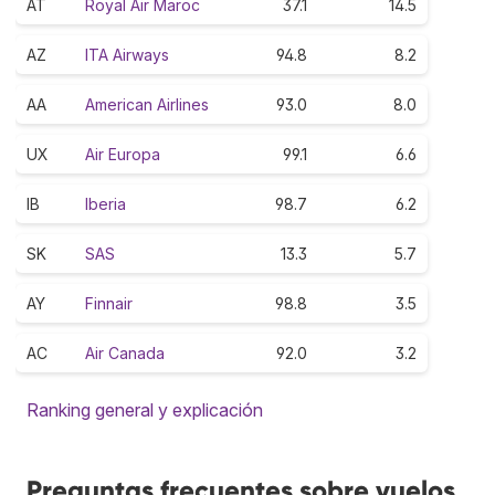
AT
Royal Air Maroc
37.1
14.5
AZ
ITA Airways
94.8
8.2
AA
American Airlines
93.0
8.0
UX
Air Europa
99.1
6.6
IB
Iberia
98.7
6.2
SK
SAS
13.3
5.7
AY
Finnair
98.8
3.5
AC
Air Canada
92.0
3.2
Ranking general y explicación
Preguntas frecuentes sobre vuelos