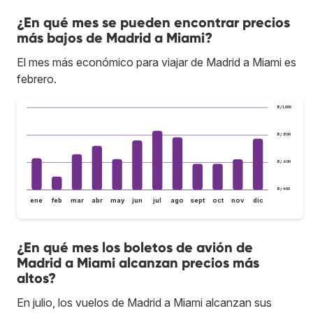
¿En qué mes se pueden encontrar precios
más bajos de Madrid a Miami?
El mes más económico para viajar de Madrid a Miami es
febrero.
B/.1,000
B/.800
B/.600
B/.400
ene
feb
mar
abr
may
jun
jul
ago
sept
oct
nov
dic
¿En qué mes los boletos de avión de
Madrid a Miami alcanzan precios más
altos?
En julio, los vuelos de Madrid a Miami alcanzan sus