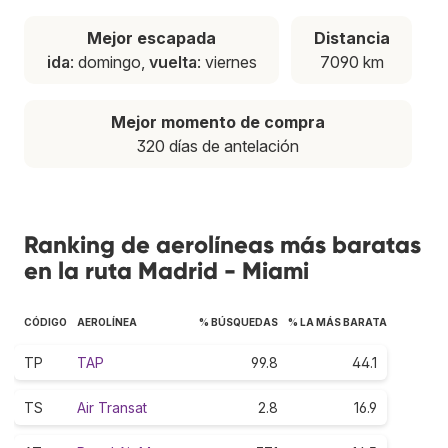
Mejor escapada
Distancia
ida
: domingo,
vuelta
: viernes
7090 km
Mejor momento de compra
320 días de antelación
Ranking de aerolíneas más baratas
en la ruta Madrid - Miami
CÓDIGO
AEROLÍNEA
% BÚSQUEDAS
% LA MÁS BARATA
TP
TAP
99.8
44.1
TS
Air Transat
2.8
16.9