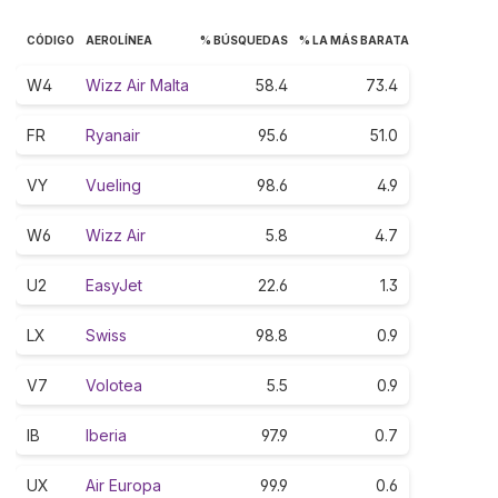
CÓDIGO
AEROLÍNEA
% BÚSQUEDAS
% LA MÁS BARATA
W4
Wizz Air Malta
58.4
73.4
FR
Ryanair
95.6
51.0
VY
Vueling
98.6
4.9
W6
Wizz Air
5.8
4.7
U2
EasyJet
22.6
1.3
LX
Swiss
98.8
0.9
V7
Volotea
5.5
0.9
IB
Iberia
97.9
0.7
UX
Air Europa
99.9
0.6