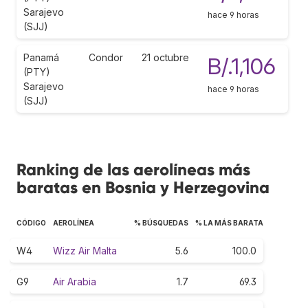
Sarajevo
hace 9 horas
(SJJ)
Panamá
Condor
21 octubre
B/.1,106
(PTY)
Sarajevo
hace 9 horas
(SJJ)
Ranking de las aerolíneas más
baratas en Bosnia y Herzegovina
CÓDIGO
AEROLÍNEA
% BÚSQUEDAS
% LA MÁS BARATA
W4
Wizz Air Malta
5.6
100.0
G9
Air Arabia
1.7
69.3