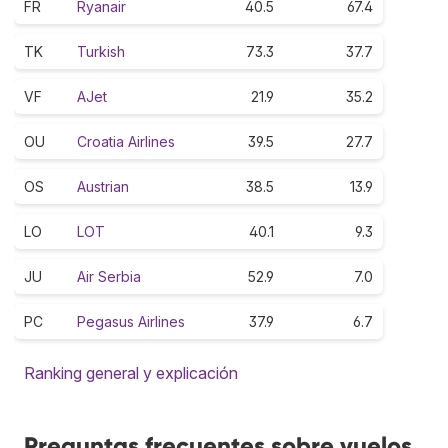
FR
Ryanair
40.5
67.4
TK
Turkish
73.3
37.7
VF
AJet
21.9
35.2
OU
Croatia Airlines
39.5
27.7
OS
Austrian
38.5
13.9
LO
LOT
40.1
9.3
JU
Air Serbia
52.9
7.0
PC
Pegasus Airlines
37.9
6.7
Ranking general y explicación
Preguntas frecuentes sobre vuelos