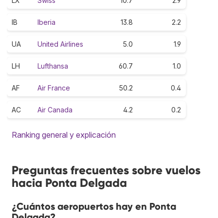
LX
Swiss
10.7
2.9
IB
Iberia
13.8
2.2
UA
United Airlines
5.0
1.9
LH
Lufthansa
60.7
1.0
AF
Air France
50.2
0.4
AC
Air Canada
4.2
0.2
Ranking general y explicación
Preguntas frecuentes sobre vuelos
hacia Ponta Delgada
¿Cuántos aeropuertos hay en Ponta
Delgada?