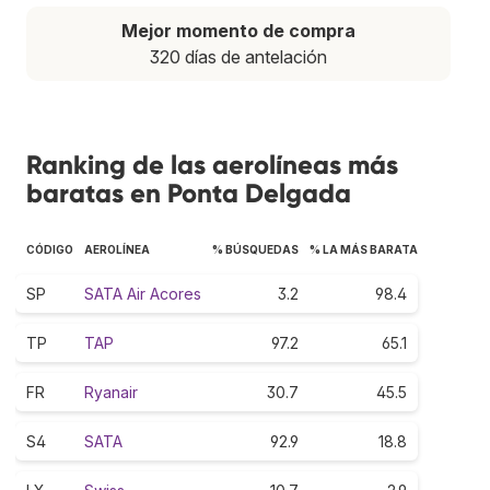
Mejor momento de compra
320 días de antelación
Ranking de las aerolíneas más
baratas en Ponta Delgada
CÓDIGO
AEROLÍNEA
% BÚSQUEDAS
% LA MÁS BARATA
SP
SATA Air Acores
3.2
98.4
TP
TAP
97.2
65.1
FR
Ryanair
30.7
45.5
S4
SATA
92.9
18.8