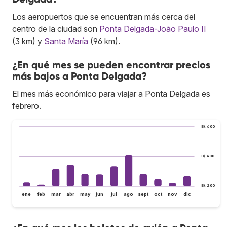
Los aeropuertos que se encuentran más cerca del
centro de la ciudad son
Ponta Delgada-João Paulo II
(3 km) y
Santa María
(96 km).
¿En qué mes se pueden encontrar precios
más bajos a Ponta Delgada?
El mes más económico para viajar a Ponta Delgada es
febrero.
B/.600
B/.400
B/.200
ene
feb
mar
abr
may
jun
jul
ago
sept
oct
nov
dic