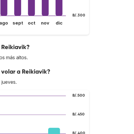
B/.300
ago
sept
oct
nov
dic
 Reikiavik?
ios más altos.
volar a Reikiavik?
 jueves.
B/.500
B/.450
B/.400