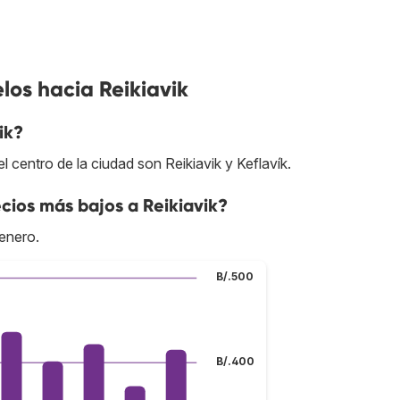
los hacia Reikiavik
ik?
centro de la ciudad son Reikiavik y Keflavík.
cios más bajos a Reikiavik?
enero.
B/.500
B/.400