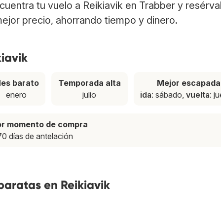
ncuentra tu vuelo a Reikiavik en Trabber y resérva
ejor precio, ahorrando tiempo y dinero.
iavik
es barato
Temporada alta
Mejor escapada
enero
julio
ida
: sábado,
vuelta
: j
or momento de compra
70 días de antelación
baratas en Reikiavik