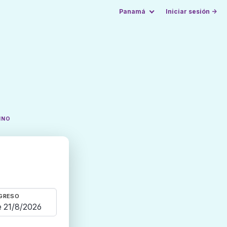
Panamá
Iniciar sesión →
INO
GRESO