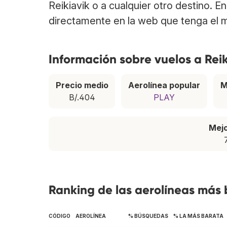
Reikiavik o a cualquier otro destino. E
directamente en la web que tenga el m
Información sobre vuelos a Reik
Precio medio
Aerolínea popular
M
B/.404
PLAY
Mej
Ranking de las aerolíneas más 
CÓDIGO
AEROLÍNEA
% BÚSQUEDAS
% LA MÁS BARATA