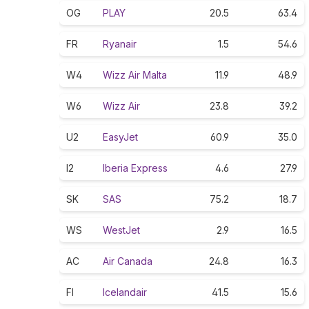
OG
PLAY
20.5
63.4
FR
Ryanair
1.5
54.6
W4
Wizz Air Malta
11.9
48.9
W6
Wizz Air
23.8
39.2
U2
EasyJet
60.9
35.0
I2
Iberia Express
4.6
27.9
SK
SAS
75.2
18.7
WS
WestJet
2.9
16.5
AC
Air Canada
24.8
16.3
FI
Icelandair
41.5
15.6