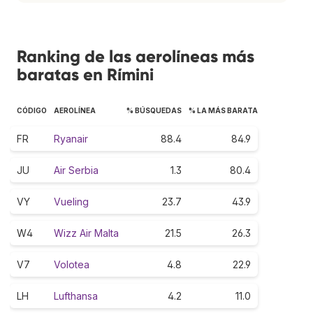
Ranking de las aerolíneas más
baratas en Rímini
CÓDIGO
AEROLÍNEA
% BÚSQUEDAS
% LA MÁS BARATA
FR
Ryanair
88.4
84.9
JU
Air Serbia
1.3
80.4
VY
Vueling
23.7
43.9
W4
Wizz Air Malta
21.5
26.3
V7
Volotea
4.8
22.9
LH
Lufthansa
4.2
11.0