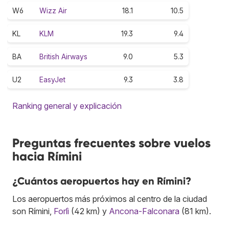
W6
Wizz Air
18.1
10.5
KL
KLM
19.3
9.4
BA
British Airways
9.0
5.3
U2
EasyJet
9.3
3.8
Ranking general y explicación
Preguntas frecuentes sobre vuelos
hacia Rímini
¿Cuántos aeropuertos hay en Rímini?
Los aeropuertos más próximos al centro de la ciudad
son Rímini,
Forlì
(42 km) y
Ancona-Falconara
(81 km).