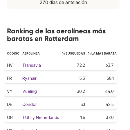
270 días de antelación
Ranking de las aerolíneas más
baratas en Rotterdam
CÓDIGO
AEROLÍNEA
% BÚSQUEDAS
% LA MÁS BARATA
HV
Transavia
72.2
63.7
FR
Ryanair
15.3
58.1
VY
Vueling
30.2
44.0
DE
Condor
3.1
42.5
OR
TUI fly Netherlands
1.6
37.0