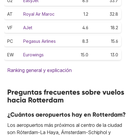
U2
EasyJet
8.5
33.7
AT
Royal Air Maroc
1.2
32.8
VF
AJet
4.6
18.2
PC
Pegasus Airlines
8.3
15.6
EW
Eurowings
15.0
13.0
Ranking general y explicación
Preguntas frecuentes sobre vuelos
hacia Rotterdam
¿Cuántos aeropuertos hay en Rotterdam?
Los aeropuertos más próximos al centro de la ciudad
son Róterdam-La Haya, Ámsterdam-Schiphol y