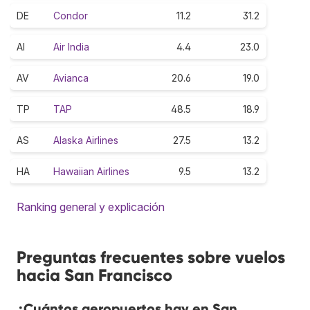
DE
Condor
11.2
31.2
AI
Air India
4.4
23.0
AV
Avianca
20.6
19.0
TP
TAP
48.5
18.9
AS
Alaska Airlines
27.5
13.2
HA
Hawaiian Airlines
9.5
13.2
Ranking general y explicación
Preguntas frecuentes sobre vuelos
hacia San Francisco
¿Cuántos aeropuertos hay en San