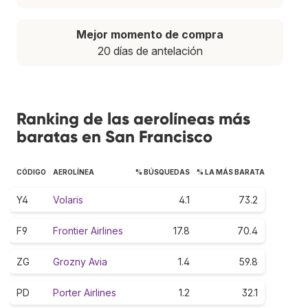
Mejor momento de compra
20 días de antelación
Ranking de las aerolíneas más
baratas en San Francisco
CÓDIGO
AEROLÍNEA
% BÚSQUEDAS
% LA MÁS BARATA
Y4
Volaris
4.1
73.2
F9
Frontier Airlines
17.8
70.4
ZG
Grozny Avia
1.4
59.8
PD
Porter Airlines
1.2
32.1